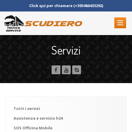
Click qui per chiamare (+393486433292)
OFFICINA
Servizi
SQUADRA
SERVIZI
CONTATTI
PRENOTA UN APPUNTAMENTO
Tutti
i servizi
Assistenza
e servizio h24
SOS
Officina Mobile