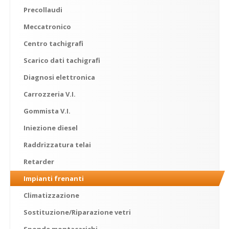
Precollaudi
Meccatronico
Centro
tachigrafi
Scarico
dati tachigrafi
Diagnosi
elettronica
Carrozzeria
V.I.
Gommista
V.I.
Iniezione
diesel
Raddrizzatura
telai
Retarder
Impianti
frenanti
Climatizzazione
Sostituzione/Riparazione
vetri