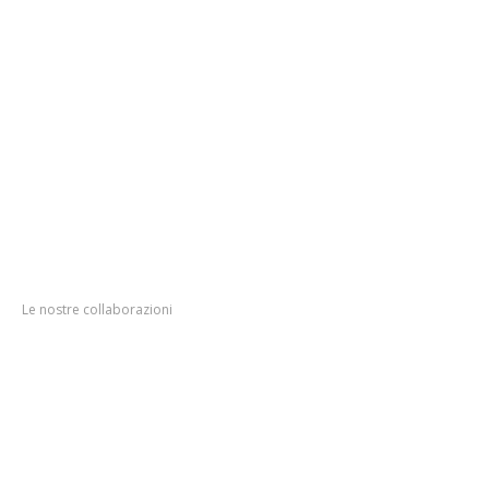
Home
Page
Officina
Squadra
Servizi
Contatti
Officina
Autorizzata
Le nostre collaborazioni
Volvo Truck
Top Truck
VDO
Assali Stefen