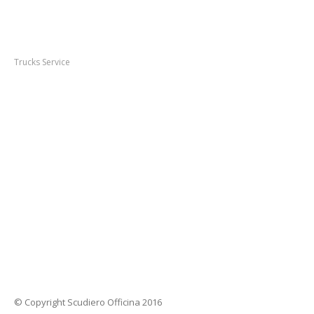
Scudiero
S.R.L.
Trucks Service
Via Marsala 11
,
10042
Nichelino
(TO)
P.IVA 11253410010
+39 0116275828
+39 0116809556
+39 3486433292
+39 3486433293
© Copyright Scudiero Officina 2016