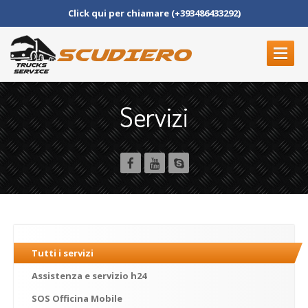
Click qui per chiamare (+393486433292)
OFFICINA
Servizi
SQUADRA
SERVIZI
CONTATTI
PRENOTA UN APPUNTAMENTO
Tutti
i servizi
Assistenza
e servizio h24
SOS
Officina Mobile