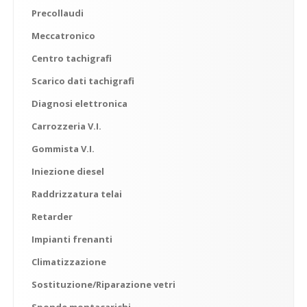
Precollaudi
Meccatronico
Centro
tachigrafi
Scarico
dati tachigrafi
Diagnosi
elettronica
Carrozzeria
V.I.
Gommista
V.I.
Iniezione
diesel
Raddrizzatura
telai
Retarder
Impianti
frenanti
Climatizzazione
Sostituzione/Riparazione
vetri