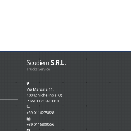
Scudiero
S.R.L.
Trucks Service
Via Marsala 11
,
10042
Nichelino
(TO)
P.IVA 11253410010
+39 0116275828
+39 0116809556