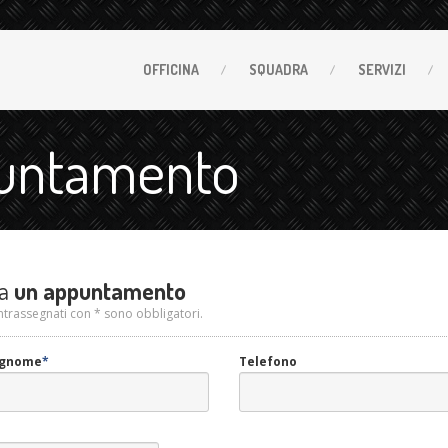
OFFICINA
SQUADRA
SERVIZI
puntamento
a
un appuntamento
ntrassegnati con * sono obbligatori.
gnome
*
Telefono