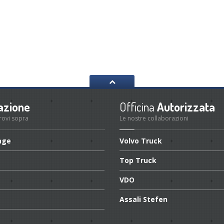
azione
Officina
Autorizzata
trovi sopra
Le nostre collaborazioni
age
Volvo Truck
Top Truck
VDO
Assali Stefen