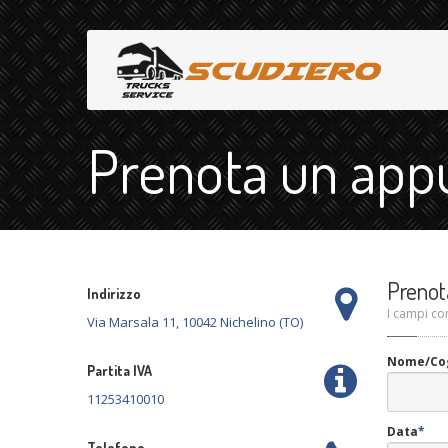
Prenota un ap
Prenot
Indirizzo
I campi co
Via Marsala 11, 10042 Nichelino (TO)
Nome/Co
Partita IVA
11253410010
Data
*
Telefono